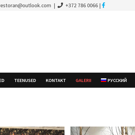
estoran@outlook.com |
+372 786 0066 |
ED
TEENUSED
KONTAKT
GALERII
РУССКИЙ