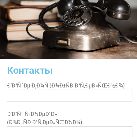
Контакты
Ð’Ð°ÑˆÐµ Ð¸Ð¼Ñ (Ð¾Ð±ÑÐ·Ð°Ñ‚ÐµÐ»ÑŒÐ½Ð¾)
Ð’Ð°Ñˆ Ñ-Ð¼ÐµÐ¹Ð»
(Ð¾Ð±ÑÐ·Ð°Ñ‚ÐµÐ»ÑŒÐ½Ð¾)