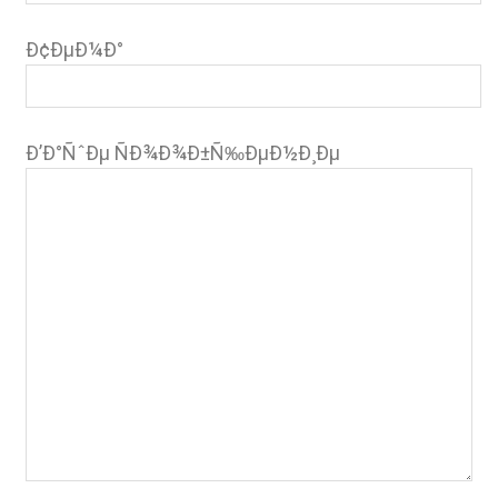
Ð¢ÐµÐ¼Ð°
Ð’Ð°ÑˆÐµ ÑÐ¾Ð¾Ð±Ñ‰ÐµÐ½Ð¸Ðµ